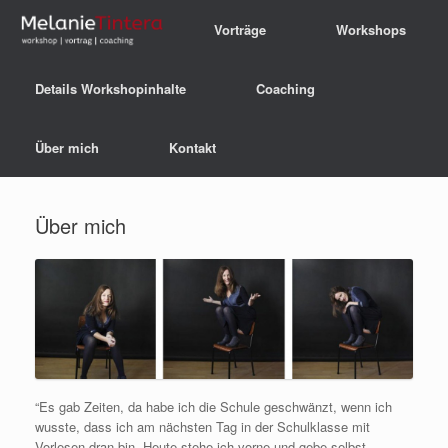
Vorträge
Workshops
Details Workshopinhalte
Coaching
Über mich
Kontakt
Über mich
“Es gab Zeiten, da habe ich die Schule geschwänzt, wenn ich
wusste, dass ich am nächsten Tag in der Schulklasse mit
Vorlesen dran bin. Heute stehe ich vorne und gebe selbst