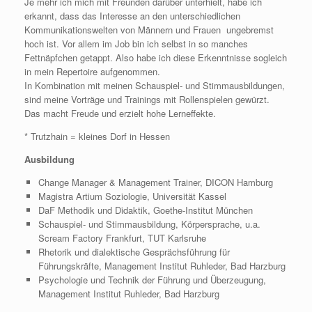
Je mehr ich mich mit Freunden darüber unterhielt, habe ich
erkannt, dass das Interesse an den unterschiedlichen
Kommunikationswelten von Männern und Frauen ungebremst
hoch ist. Vor allem im Job bin ich selbst in so manches
Fettnäpfchen getappt. Also habe ich diese Erkenntnisse sogleich
in mein Repertoire aufgenommen.
In Kombination mit meinen Schauspiel- und Stimmausbildungen,
sind meine Vorträge und Trainings mit Rollenspielen gewürzt.
Das macht Freude und erzielt hohe Lerneffekte.
* Trutzhain = kleines Dorf in Hessen
Ausbildung
Change Manager & Management Trainer, DICON Hamburg
Magistra Artium Soziologie, Universität Kassel
DaF Methodik und Didaktik, Goethe-Institut München
Schauspiel- und Stimmausbildung, Körpersprache, u.a.
Scream Factory Frankfurt, TUT Karlsruhe
Rhetorik und dialektische Gesprächsführung für
Führungskräfte, Management Institut Ruhleder, Bad Harzburg
Psychologie und Technik der Führung und Überzeugung,
Management Institut Ruhleder, Bad Harzburg